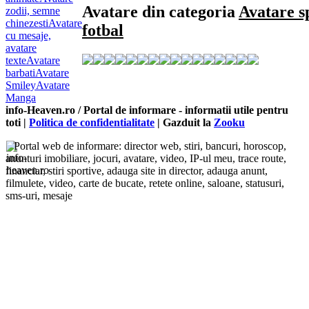
Avatare din categoria
Avatare s
zodii, semne
chinezesti
Avatare
fotbal
cu mesaje,
avatare
texte
Avatare
barbati
Avatare
Smiley
Avatare
Manga
info-Heaven.ro / Portal de informare
- informatii utile pentru
toti |
Politica de confidentialitate
| Gazduit la
Zooku
Portal web de informare: director web, stiri, bancuri, horoscop,
anunturi imobiliare, jocuri, avatare, video, IP-ul meu, trace route,
financiar, stiri sportive, adauga site in director, adauga anunt,
filmulete, video, carte de bucate, retete online, saloane, statusuri,
sms-uri, mesaje