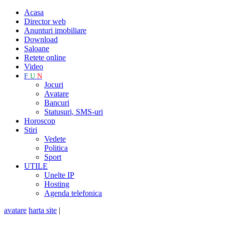
Acasa
Director web
Anunturi imobiliare
Download
Saloane
Retete online
Video
F
U
N
Jocuri
Avatare
Bancuri
Statusuri, SMS-uri
Horoscop
Stiri
Vedete
Politica
Sport
UTILE
Unelte IP
Hosting
Agenda telefonica
avatare
harta site
|