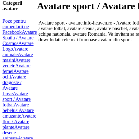
Categorii
Avatare sport / Avatare 
avatare
Poze pentru
Avatare sport - avatare.info-heaven.ro - Avatare fotb
comentarii pe
avatare fotbal, avatare steaua, avatare baschet, avata
Facebook
Avatare
echipa nationala, avatare Romania. Va invitam sa ras
Spatiu / Avatare
downlodati cele mai frumoase avatare din sport.
Cosmos
Avatare
Logo
Avatare
animale
Avatare
masini
Avatare
vedete
Avatare
femei
Avatare
ochi
Avatare
dragoste /
Avatare
Love
Avatare
sport / Avatare
fotbal
Avatare
bebelusi
Avatare
amuzante
Avatare
flori / Avatare
plante
Avatare
desene
animate
Avatare